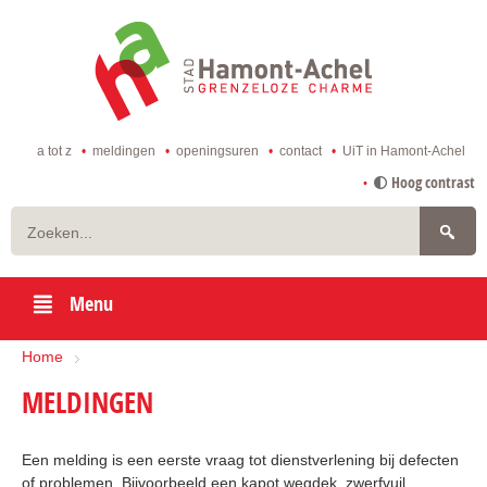
ga
naar
de
startpagina
a tot z
meldingen
openingsuren
contact
UiT in Hamont-Achel
naar
Hoog contrast
inhoud
Zoeken
Menu
Home
MELDINGEN
Een melding is een eerste vraag tot dienstverlening bij defecten
of problemen. Bijvoorbeeld een kapot wegdek, zwerfvuil,