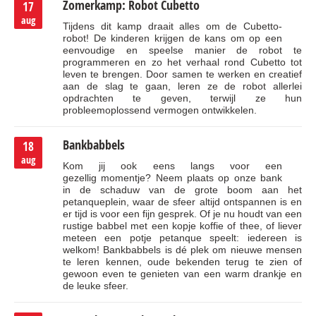
Zomerkamp: Robot Cubetto
17
aug
Tijdens dit kamp draait alles om de Cubetto-
robot! De kinderen krijgen de kans om op een
eenvoudige en speelse manier de robot te
programmeren en zo het verhaal rond Cubetto tot
leven te brengen. Door samen te werken en creatief
aan de slag te gaan, leren ze de robot allerlei
opdrachten te geven, terwijl ze hun
probleemoplossend vermogen ontwikkelen.
Bankbabbels
18
aug
Kom jij ook eens langs voor een
gezellig momentje? Neem plaats op onze bank
in de schaduw van de grote boom aan het
petanqueplein, waar de sfeer altijd ontspannen is en
er tijd is voor een fijn gesprek. Of je nu houdt van een
rustige babbel met een kopje koffie of thee, of liever
meteen een potje petanque speelt: iedereen is
welkom! Bankbabbels is dé plek om nieuwe mensen
te leren kennen, oude bekenden terug te zien of
gewoon even te genieten van een warm drankje en
de leuke sfeer.