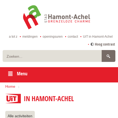
ga
naar
de
startpagina
a tot z
meldingen
openingsuren
contact
UiT in Hamont-Achel
naar
Hoog contrast
inhoud
Zoeken
Menu
Home
UIT
IN HAMONT-ACHEL
Alle activiteiten