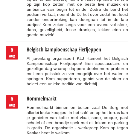
op zijn kop zetten met de beste live muziek en
ambiance van begin tot einde. Zodra de band het
podium verlaat, neemt de DJ het over zodat het feest
zonder onderbreking kan doorgaan tot in de late
uurtjes! Kom zeker langs voor een avond vol sfeer,
dans, gezelligheid, frisse drankjes, lekker eten en
goede muziek!
Belgisch kampioenschap Fierljeppen
9
aug
Al jarenlang organiseert KLJ Hamont het Belgisch
Kampioenschap Fierljeppen! Een spectaculaire en
gezellige dag waarop dappere deelnemers proberen
met een polsstok zo ver mogelijk over het water te
springen. Kom supporteren, geniet van de sfeer en
beleef een unieke traditie van dichtbij.
Rommelmarkt
9
aug
Rommelmarkt binnen en buiten zaal De Burg met
allerlei leuke koopjes. In het café en op het terras kan
je genieten van koffie met vlaai, soep, croque, past
schotel of een broodje spek met ei. Inkom en parking
is gratis. De organisatie - werkgroep Kom op tegen
Kanker heet je welkom.