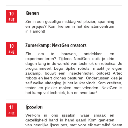
Kienen
10
aug
Zin in een gezellige middag vol plezier, spanning
en prijsjes? Kom kienen in het dienstencentrum
in Hamont!
Zomerkamp: NextGen creators
10
aug
Zin om te bouwen, ontdekken en
experimenteren? Tijdens NextGen duik je drie
dagen lang in de wereld van techniek en robotica! Je
programmeert Lego Spike robots, maakt je eigen
zaklamp, bouwt een insectenhotel, ontdekt Artec
robots en leert drones besturen. Ondertussen kies je
zelf welke uitdaging je het leukst vindt. Kom creëren,
testen en plezier maken met vrienden. NextGen is
het kamp vol techniek, fun en avontuur!
Ijsssalon
11
aug
Welkom in ons ijssalon: waar smaak en
gezelligheid hand in hand gaan! Kom genieten
van heerlijke ijscoupes, met voor elk wat wils! Neem