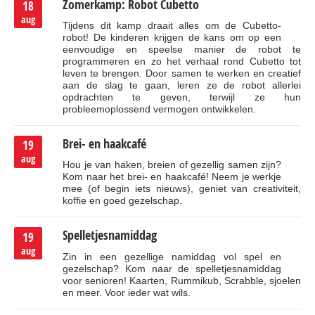
Zomerkamp: Robot Cubetto
18
aug
Tijdens dit kamp draait alles om de Cubetto-
robot! De kinderen krijgen de kans om op een
eenvoudige en speelse manier de robot te
programmeren en zo het verhaal rond Cubetto tot
leven te brengen. Door samen te werken en creatief
aan de slag te gaan, leren ze de robot allerlei
opdrachten te geven, terwijl ze hun
probleemoplossend vermogen ontwikkelen.
Brei- en haakcafé
19
aug
Hou je van haken, breien of gezellig samen zijn?
Kom naar het brei- en haakcafé! Neem je werkje
mee (of begin iets nieuws), geniet van creativiteit,
koffie en goed gezelschap.
Spelletjesnamiddag
19
aug
Zin in een gezellige namiddag vol spel en
gezelschap? Kom naar de spelletjesnamiddag
voor senioren! Kaarten, Rummikub, Scrabble, sjoelen
en meer. Voor ieder wat wils.