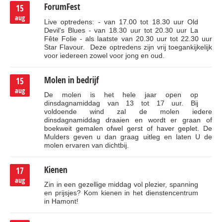
ForumFest
15
aug
Live optredens: - van 17.00 tot 18.30 uur Old
Devil's Blues - van 18.30 uur tot 20.30 uur La
Fête Folie - als laatste van 20.30 uur tot 22.30 uur
Star Flavour. Deze optredens zijn vrij toegankijkelijk
voor iedereen zowel voor jong en oud.
Molen in bedrijf
15
aug
De molen is het hele jaar open op
dinsdagnamiddag van 13 tot 17 uur. Bij
voldoende wind zal de molen iedere
dinsdagnamiddag draaien en wordt er graan of
boekweit gemalen ofwel gerst of haver geplet. De
Mulders geven u dan graag uitleg en laten U de
molen ervaren van dichtbij.
Kienen
17
aug
Zin in een gezellige middag vol plezier, spanning
en prijsjes? Kom kienen in het dienstencentrum
in Hamont!