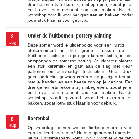
drankje en iets lekkers zijn inbegrepen, zodat je er
echt even een moment van kan maken. Na de
workshop zorg ik voor het glazuren en bakken, zodat
jouw stuk klaar is voor gebruik.
Onder de fruitbomen: pottery painting
8
aug
Deze zomer word je uitgenodigd voor een rustig
ateliermoment in het groen. Tussen de
fruitbomen schilder je je eigen keramiekstuk, in een
ontspannen en zomerse setting. Je kiest ter plaatse
een stuk keramiek en gaat aan de slag met kleur,
patronen en eenvoudige technieken. Geen druk,
geen perfectie, gewoon creëren op je eigen tempo,
met je handen en een beetje zon op je gezicht. Een
drankje en iets lekkers zijn inbegrepen, zodat je er
echt even een moment van kan maken. Na de
workshop wordt gezorgd voor het glazuren en
bakken, zodat jouw stuk klaar is voor gebruik.
Boerenbal
8
aug
Op zaterdag openen we het fierljeppenterrein voor
een knallend boerenbal! Na hun spetterend optreden
bij de Christmasparty komt DNSBR opnieuw de tent