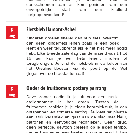
dansschoenen aan en kom genieten van een
onvergetelijke start van een knallend
fierljeppenweekend!
Fietsbieb Hamont-Achel
8
aug
Kinderen groeien sneller dan hun fiets. Waarom
dan geen kinderfiets lenen zoals je een boek
leent en weer terugbrengt als je het niet meer nodig
hebt. Elke tweede zaterdag van de maand van 14 tot
16 uur kan je een fiets lenen, inruilen of
terugbrengen. Je vind de fietsbieb in de kelder van
het Ursulinenklooster, via de poort op de Wal
(tegenover de broodautomaat).
Onder de fruitbomen: pottery painting
8
aug
Deze zomer nodig ik je uit voor een rustig
ateliermoment in het groen. Tussen de
fruitbomen schilder je je eigen keramiekstuk, in een
ontspannen en zomerse setting. Je kiest ter plaatse
een stuk keramiek en gaat aan de slag met kleur,
patronen en eenvoudige technieken. Geen druk,
geen perfectie, gewoon creëren op je eigen tempo,
met je handen en een beetje zon op je gezicht. Een