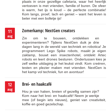
plaats in onze gezellige cafetaria, waar het heerlijk
vertoeven is met vrienden, familie of buren. De sfeer
is warm, het ijs is koud – de perfecte combinatie!
Kom langs, proef, lach en geniet – want het leven is
beter met een bolletje ijs!
Zomerkamp: NextGen creators
11
aug
Zin om te bouwen, ontdekken en
experimenteren? Tijdens NextGen duik je drie
dagen lang in de wereld van techniek en robotica! Je
programmeert Lego Spike robots, maakt je eigen
zaklamp, bouwt een insectenhotel, ontdekt Artec
robots en leert drones besturen. Ondertussen kies je
zelf welke uitdaging je het leukst vindt. Kom creëren,
testen en plezier maken met vrienden. NextGen is
het kamp vol techniek, fun en avontuur!
Brei- en haakcafé
12
aug
Hou je van haken, breien of gezellig samen zijn?
Kom naar het brei- en haakcafé! Neem je werkje
mee (of begin iets nieuws), geniet van creativiteit,
koffie en goed gezelschap.