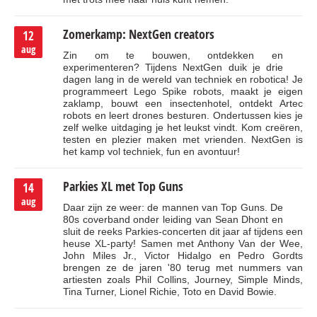
Zomerkamp: NextGen creators
12
aug
Zin om te bouwen, ontdekken en
experimenteren? Tijdens NextGen duik je drie
dagen lang in de wereld van techniek en robotica! Je
programmeert Lego Spike robots, maakt je eigen
zaklamp, bouwt een insectenhotel, ontdekt Artec
robots en leert drones besturen. Ondertussen kies je
zelf welke uitdaging je het leukst vindt. Kom creëren,
testen en plezier maken met vrienden. NextGen is
het kamp vol techniek, fun en avontuur!
Parkies XL met Top Guns
14
aug
Daar zijn ze weer: de mannen van Top Guns. De
80s coverband onder leiding van Sean Dhont en
sluit de reeks Parkies-concerten dit jaar af tijdens een
heuse XL-party! Samen met Anthony Van der Wee,
John Miles Jr., Victor Hidalgo en Pedro Gordts
brengen ze de jaren '80 terug met nummers van
artiesten zoals Phil Collins, Journey, Simple Minds,
Tina Turner, Lionel Richie, Toto en David Bowie.