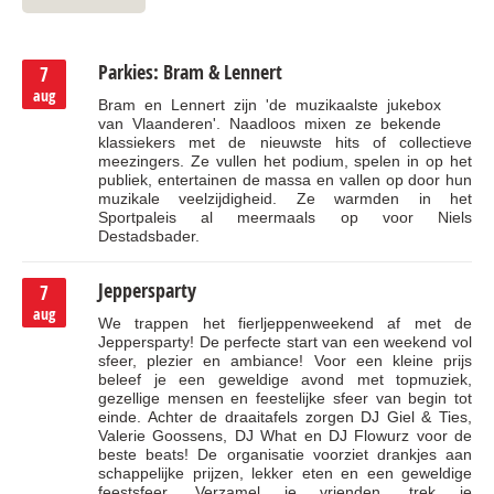
Activiteitenlijst
Parkies: Bram & Lennert
7
aug
Bram en Lennert zijn 'de muzikaalste jukebox
van Vlaanderen'. Naadloos mixen ze bekende
klassiekers met de nieuwste hits of collectieve
meezingers. Ze vullen het podium, spelen in op het
publiek, entertainen de massa en vallen op door hun
muzikale veelzijdigheid. Ze warmden in het
Sportpaleis al meermaals op voor Niels
Destadsbader.
Jeppersparty
7
aug
We trappen het fierljeppenweekend af met de
Jeppersparty! De perfecte start van een weekend vol
sfeer, plezier en ambiance! Voor een kleine prijs
beleef je een geweldige avond met topmuziek,
gezellige mensen en feestelijke sfeer van begin tot
einde. Achter de draaitafels zorgen DJ Giel & Ties,
Valerie Goossens, DJ What en DJ Flowurz voor de
beste beats! De organisatie voorziet drankjes aan
schappelijke prijzen, lekker eten en een geweldige
feestsfeer. Verzamel je vrienden, trek je