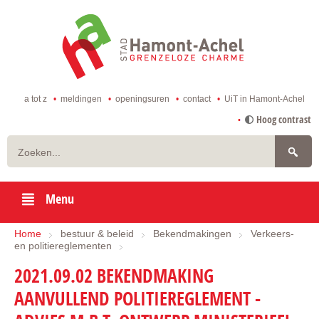
ga
naar
de
startpagina
a tot z
meldingen
openingsuren
contact
UiT in Hamont-Achel
naar
Hoog contrast
inhoud
Zoeken
Menu
Home
bestuur & beleid
Bekendmakingen
Verkeers-
en politiereglementen
2021.09.02 BEKENDMAKING
AANVULLEND POLITIEREGLEMENT -