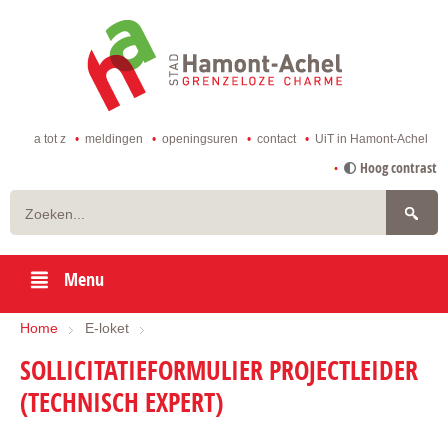
ga
naar
de
startpagina
a tot z
meldingen
openingsuren
contact
UiT in Hamont-Achel
naar
Hoog contrast
inhoud
Zoeken
Menu
Home
E-loket
SOLLICITATIEFORMULIER PROJECTLEIDER
(TECHNISCH EXPERT)