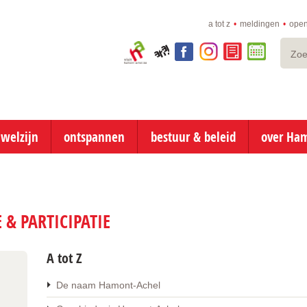
a tot z
meldingen
open
Zoeke
Visit
aha!
facebook
instagram
e-
online
Hamont-
loket
afspraken
Achel
naar
inhoud
 welzijn
ontspannen
bestuur & beleid
over Ha
& PARTICIPATIE
A tot Z
De naam Hamont-Achel