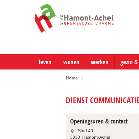
ga
naar
de
startpagina
leven
wonen
werken
gezin &
Home
DIENST COMMUNICATIE 
Openingsuren & contact
Stad 40
3930
Hamont-Achel