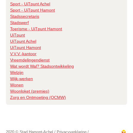
Sport - UiTpunt Achel
Sport - UiTpunt Hamont
Stadssecretaris
Stadswerf
Toerisme - UiTpunt Hamont
UiTpunt
UiTpunt Achel
UiTpunt Hamont
V.V.V.-kantoor
Vreemdelingendienst
Wat wordt Wal? Stadsontwikkeling
Welzijn
Wijk-werken
Wonen
Woonloket (premies)
Zorg en Ontmoeting (OCMW)
2020 © Stad Hamont-Achel /
Privacyverklaring
/