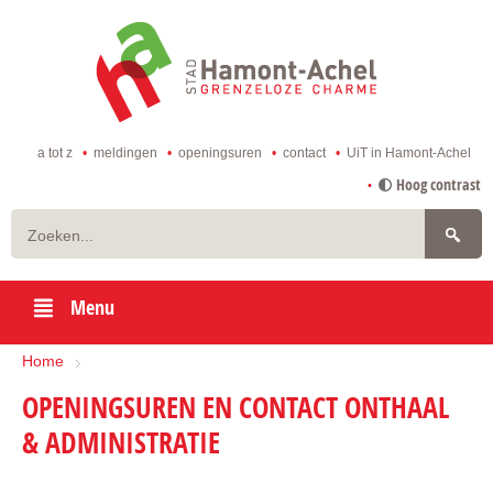
ga
naar
de
startpagina
a tot z
meldingen
openingsuren
contact
UiT in Hamont-Achel
naar
Hoog contrast
inhoud
Zoeken
Menu
Home
OPENINGSUREN EN CONTACT ONTHAAL
& ADMINISTRATIE