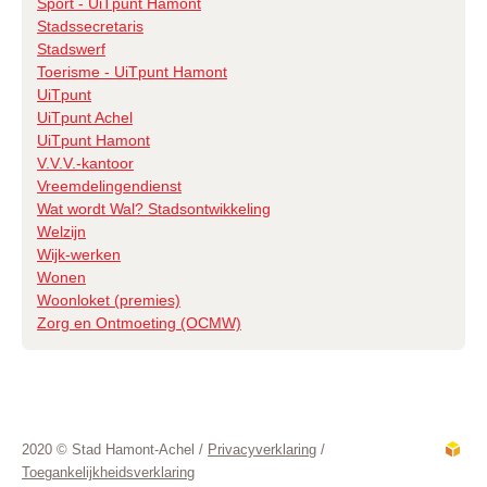
Sport - UiTpunt Hamont
Stadssecretaris
Stadswerf
Toerisme - UiTpunt Hamont
UiTpunt
UiTpunt Achel
UiTpunt Hamont
V.V.V.-kantoor
Vreemdelingendienst
Wat wordt Wal? Stadsontwikkeling
Welzijn
Wijk-werken
Wonen
Woonloket (premies)
Zorg en Ontmoeting (OCMW)
2020 © Stad Hamont-Achel /
Privacyverklaring
/
Toegankelijkheidsverklaring