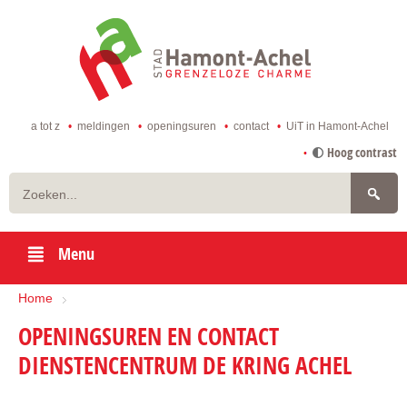
ga
naar
de
startpagina
a tot z
meldingen
openingsuren
contact
UiT in Hamont-Achel
naar
Hoog contrast
inhoud
Zoeken
Menu
Home
OPENINGSUREN EN CONTACT
DIENSTENCENTRUM DE KRING ACHEL