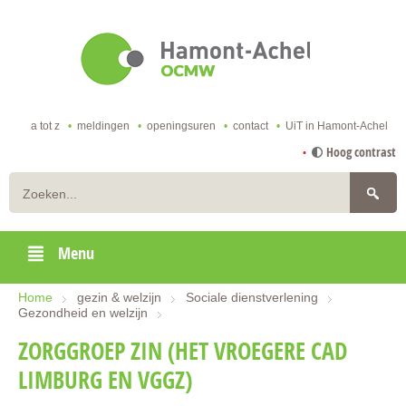
ga
naar
de
startpagina
a tot z
meldingen
openingsuren
contact
UiT in Hamont-Achel
naar
Hoog contrast
inhoud
Zoeken
Menu
Home
gezin & welzijn
Sociale dienstverlening
Gezondheid en welzijn
ZORGGROEP ZIN (HET VROEGERE CAD
LIMBURG EN VGGZ)