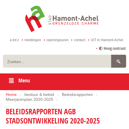
ga
naar
de
startpagina
a tot z
meldingen
openingsuren
contact
UiT in Hamont-Achel
naar
Hoog contrast
inhoud
Zoeken
Menu
Home
bestuur & beleid
Beleidsrapporten
Meerjarenplan 2020-2025
BELEIDSRAPPORTEN AGB
STADSONTWIKKELING 2020-2025