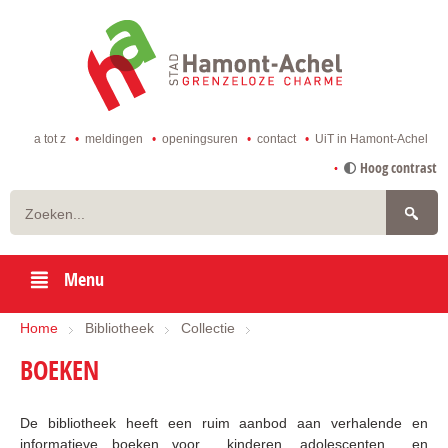
ga
naar
de
startpagina
a tot z
meldingen
openingsuren
contact
UiT in Hamont-Achel
naar
Hoog contrast
inhoud
Zoeken
Menu
Home
Bibliotheek
Collectie
BOEKEN
De bibliotheek heeft een ruim aanbod aan verhalende en
informatieve boeken voor kinderen, adolescenten en