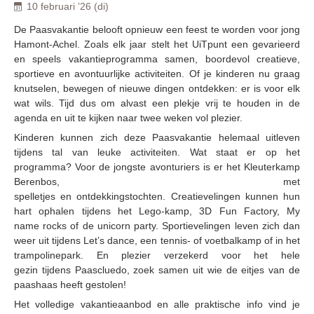
10 februari ’26 (di)
De Paasvakantie belooft opnieuw een feest te worden voor jong
Hamont-Achel. Zoals elk jaar stelt het UiTpunt een gevarieerd
en speels vakantieprogramma samen, boordevol creatieve,
sportieve en avontuurlijke activiteiten. Of je kinderen nu graag
knutselen, bewegen of nieuwe dingen ontdekken: er is voor elk
wat wils. Tijd dus om alvast een plekje vrij te houden in de
agenda en uit te kijken naar twee weken vol plezier.
Kinderen kunnen zich deze Paasvakantie helemaal uitleven
tijdens tal van leuke activiteiten. Wat staat er op het
programma? Voor de jongste avonturiers is er het Kleuterkamp
Berenbos, met
spelletjes en ontdekkingstochten. Creatievelingen kunnen hun
hart ophalen tijdens het Lego-kamp, 3D Fun Factory, My
name rocks of de unicorn party. Sportievelingen leven zich dan
weer uit tijdens Let’s dance, een tennis- of voetbalkamp of in het
trampolinepark. En plezier verzekerd voor het hele
gezin tijdens Paascluedo, zoek samen uit wie de eitjes van de
paashaas heeft gestolen!
Het volledige vakantieaanbod en alle praktische info vind je