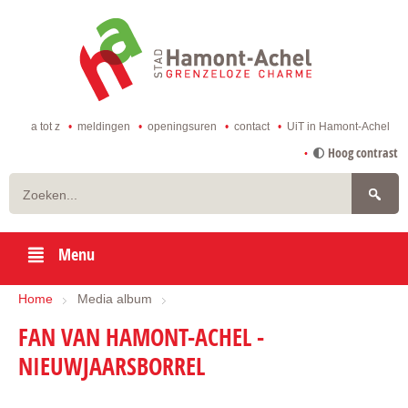
ga
naar
de
startpagina
a tot z
meldingen
openingsuren
contact
UiT in Hamont-Achel
naar
Hoog contrast
inhoud
Zoeken
Menu
Home
Media album
FAN VAN HAMONT-ACHEL -
NIEUWJAARSBORREL