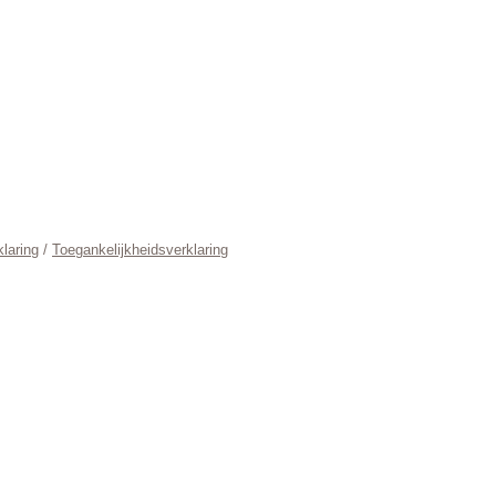
laring
/
Toegankelijkheidsverklaring