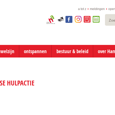
a tot z
meldingen
open
Zoeke
Visit
aha!
facebook
instagram
e-
online
Hamont-
loket
afspraken
Achel
naar
inhoud
 welzijn
ontspannen
bestuur & beleid
over Ha
SE HULPACTIE