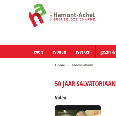
ga
naar
de
startpagina
leven
wonen
werken
gezin &
Home
Media album
50 JAAR SALVATORIAAN
Video