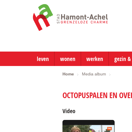
ga
naar
de
startpagina
leven
wonen
werken
gezin &
Home
Media album
OCTOPUSPALEN EN OVE
Video