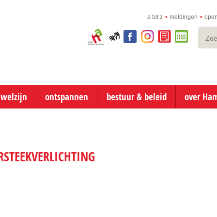
a tot z
meldingen
open
Zoeke
Visit
aha!
facebook
instagram
e-
online
Hamont-
loket
afspraken
Achel
naar
inhoud
 welzijn
ontspannen
bestuur & beleid
over Ha
RSTEEKVERLICHTING