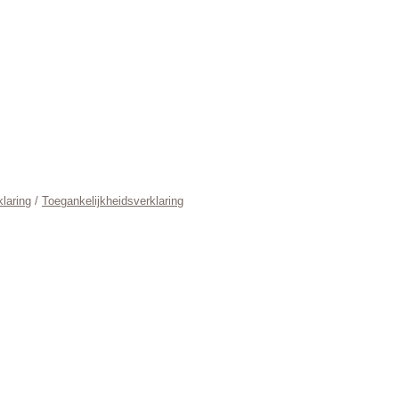
laring
/
Toegankelijkheidsverklaring