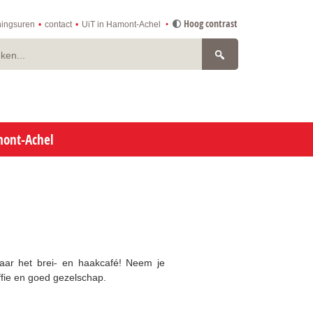
Hoog contrast
ingsuren
contact
UiT in Hamont-Achel
n
mont-Achel
aar het brei- en haakcafé! Neem je
offie en goed gezelschap.