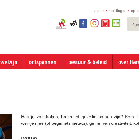
a tot z
meldingen
open
Zoeke
Visit
aha!
facebook
instagram
e-
online
Hamont-
loket
afspraken
Achel
naar
inhoud
 welzijn
ontspannen
bestuur & beleid
over Ha
Hou je van haken, breien of gezellig samen zijn? Kom n
werkje mee (of begin iets nieuws), geniet van creativiteit, k
Datum