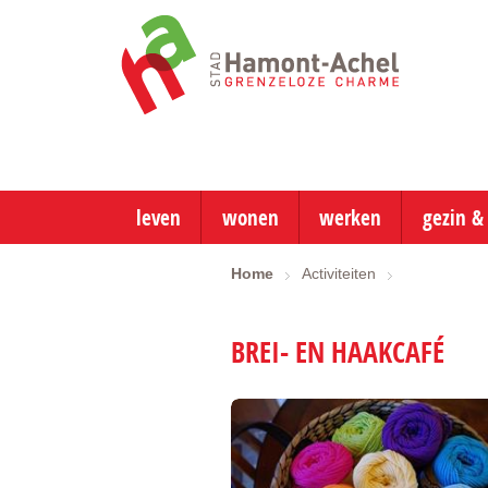
ga
naar
de
startpagina
leven
wonen
werken
gezin &
Home
Activiteiten
BREI- EN HAAKCAFÉ