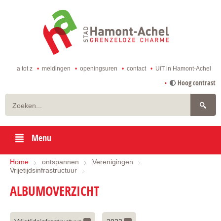
ga
naar
de
startpagina
a tot z
meldingen
openingsuren
contact
UiT in Hamont-Achel
naar
Hoog contrast
inhoud
Zoeken
Menu
Home
ontspannen
Verenigingen
Vrijetijdsinfrastructuur
ALBUMOVERZICHT
Fotoalbums