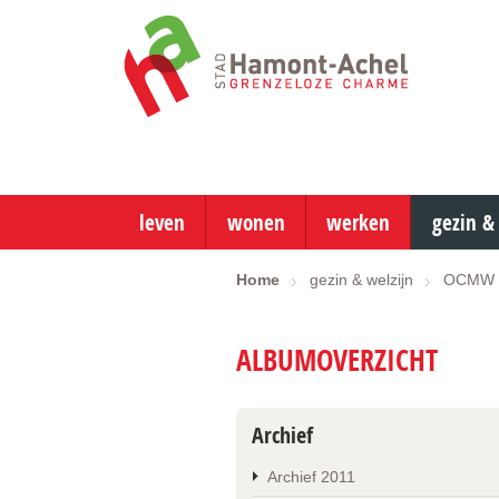
ga
naar
de
startpagina
leven
wonen
werken
gezin &
Home
gezin & welzijn
OCMW
ALBUMOVERZICHT
Archief
Archief 2011