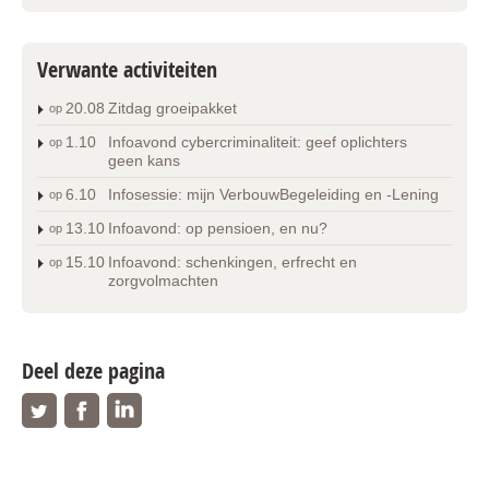
Verwante activiteiten
20
.
08
Zitdag groeipakket
op
1
.
10
Infoavond cybercriminaliteit: geef oplichters
op
geen kans
6
.
10
Infosessie: mijn VerbouwBegeleiding en -Lening
op
13
.
10
Infoavond: op pensioen, en nu?
op
15
.
10
Infoavond: schenkingen, erfrecht en
op
zorgvolmachten
Deel deze pagina
Twitter
Facebook
Linkedin