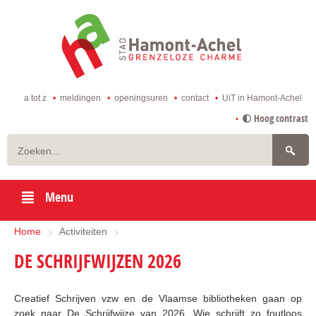
ga
naar
de
startpagina
a tot z
meldingen
openingsuren
contact
UiT in Hamont-Achel
naar
Hoog contrast
inhoud
Zoeken
Menu
Home
Activiteiten
DE SCHRIJFWIJZEN 2026
Creatief Schrijven vzw en de Vlaamse bibliotheken gaan op
zoek naar De Schrijfwijze van 2026. Wie schrijft zo foutloos